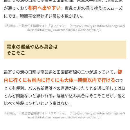
都内へ出やすい
が通っており
。東急とJRの乗り換えはスムーズ
にでき、時間帯を問わず非常に本数が多い。
※引用元：不動産住宅情報サイト「スマイティ」（
https://sumaity.com/town/kanagawa/k
awasaki/takatsu_ku/mizonokuchi-eki/review/train/
）
電車の遅延や込み具合は
そこそこ
都
最寄りの溝の口駅は南武線と田園都市線の二つが通っていて、
内に行くにも県内に行くにも大体一時間以内で行ける
ので
とても便利。バスも新横浜への直通があったりと交通に関してはほ
とんど問題ないと思われる。遅延や込み具合はそこそこだが、他と
比べて特段にひどいという事はない。
※引用元：不動産住宅情報サイト「スマイティ」（
https://sumaity.com/town/kanagawa/k
awasaki/takatsu_ku/mizonokuchi-eki/review/train/
）