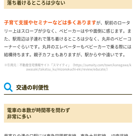
落ち着けるところは少ない
子育て支援やセミナーなどは多くあります
が、駅前のロータ
リー上はスロープが少なく、ベビーカーはやや面倒に感じます。ま
た、駅周辺は子連れで落ち着けるところは少なく、丸井のベビーコ
ーナーぐらいです。丸井のエレベーターもベビーカーで乗る際には
結構待ちます。親子カフェもありますが、駅からやや遠いです。
※引用元：不動産住宅情報サイト「スマイティ」（
https://sumaity.com/town/kanagawa/k
awasaki/takatsu_ku/mizonokuchi-eki/review/educate/
）
交通の利便性
電車の本数が時間帯を問わず
非常に多い
最寄りの溝の口駅には東急田園都市線、東急大井町線、JR南武線