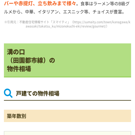
バーや赤提灯、立ち飲みまで様々
。食事はラーメン等のB級グ
ルメから、中華、イタリアン、エスニック等、チョイスが豊富。
※引用元：不動産住宅情報サイト「スマイティ」（
https://sumaity.com/town/kanagawa/k
awasaki/takatsu_ku/mizonokuchi-eki/review/gourmet/
）
溝の口
（田園都市線）の
物件相場
戸建ての物件相場
築年数別