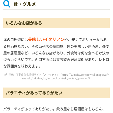
食・グルメ
いろんなお店がある
美味しいイタリアン
溝の口周辺には
や、安くてボリュームもあ
る居酒屋たまい、その系列店の焼肉屋、魚の美味しい居酒屋、蕎麦
屋の居酒屋など、いろんなお店があり、外食時は何を食べるか決め
づらいぐらいです。西口方面には立ち飲み居酒屋街があり、レトロ
な雰囲気を味わえます。
※引用元：不動産住宅情報サイト「スマイティ」（
https://sumaity.com/town/kanagawa/k
awasaki/takatsu_ku/mizonokuchi-eki/review/gourmet/
）
バラエティがあってありがたい
バラエティがあってありがたい。飲み屋なら居酒屋はもちろん、