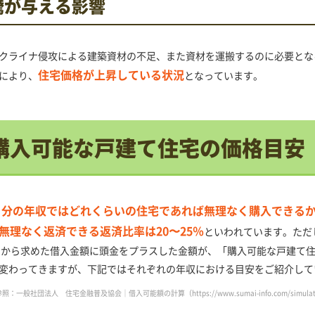
騰が与える影響
クライナ侵攻による建築資材の不足、また資材を運搬するのに必要とな
住宅価格が上昇している状況
により、
となっています。
購入可能な戸建て住宅の価格目安
自分の年収ではどれくらいの住宅であれば無理なく購入できる
無理なく返済できる返済比率は20〜25％
といわれています。ただ
こから求めた借入金額に頭金をプラスした金額が、「購入可能な戸建て
変わってきますが、下記ではそれぞれの年収における目安をご紹介して
参照：一般社団法人 住宅金融普及協会｜借入可能額の計算（
https://www.sumai-info.com/simulat