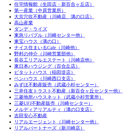
住宅情報館（生田店・新百合ヶ丘店）
第一産業（中原営業所）
大京穴吹不動産（川崎店、溝の口店）
高山産業
ダンデ・ライズ
東急リバブル（川崎センター他）
東宝ハウス（溝の口）
ナイス住まいるCafe（川崎他）
野村の仲介（川崎営業部他）
長谷工リアルエステート（川崎店他）
東日本ハウジング（百合丘店）
ピタットハウス（稲田堤店）
ベンハウス（川崎西口支店）
みずほ不動産販売（武蔵小杉センター）
三井住友トラスト不動産（新百合ヶ丘センター他）
三菱地所ハウスネット（武蔵小杉営業所）
三菱UFJ不動産販売（川崎センター）
メルディアリアルティ（溝の口支店）
吉田安心不動産
リアルエージェント（川崎センター他）
リアルパートナーズ（新川崎店）