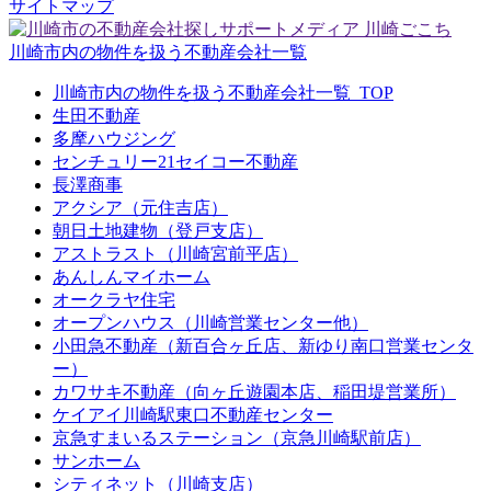
サイトマップ
川崎市内の物件を扱う不動産会社一覧
川崎市内の物件を扱う不動産会社一覧_TOP
生田不動産
多摩ハウジング
センチュリー21セイコー不動産
長澤商事
アクシア（元住吉店）
朝日土地建物（登戸支店）
アストラスト（川崎宮前平店）
あんしんマイホーム
オークラヤ住宅
オープンハウス（川崎営業センター他）
小田急不動産（新百合ヶ丘店、新ゆり南口営業センタ
ー）
カワサキ不動産（向ヶ丘遊園本店、稲田堤営業所）
ケイアイ川崎駅東口不動産センター
京急すまいるステーション（京急川崎駅前店）
サンホーム
シティネット（川崎支店）