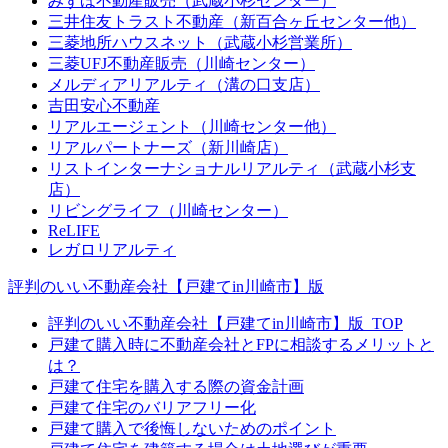
みずほ不動産販売（武蔵小杉センター）
三井住友トラスト不動産（新百合ヶ丘センター他）
三菱地所ハウスネット（武蔵小杉営業所）
三菱UFJ不動産販売（川崎センター）
メルディアリアルティ（溝の口支店）
吉田安心不動産
リアルエージェント（川崎センター他）
リアルパートナーズ（新川崎店）
リストインターナショナルリアルティ（武蔵小杉支
店）
リビングライフ（川崎センター）
ReLIFE
レガロリアルティ
評判のいい不動産会社【戸建てin川崎市】版
評判のいい不動産会社【戸建てin川崎市】版_TOP
戸建て購入時に不動産会社とFPに相談するメリットと
は？
戸建て住宅を購入する際の資金計画
戸建て住宅のバリアフリー化
戸建て購入で後悔しないためのポイント