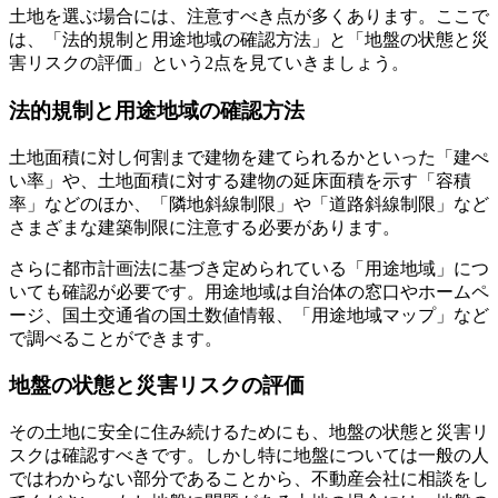
土地を選ぶ場合には、注意すべき点が多くあります。ここで
は、「法的規制と用途地域の確認方法」と「地盤の状態と災
害リスクの評価」という2点を見ていきましょう。
法的規制と用途地域の確認方法
土地面積に対し何割まで建物を建てられるかといった
「建ぺ
い率」
や、土地面積に対する建物の延床面積を示す
「容積
率」
などのほか、
「隣地斜線制限」や「道路斜線制限」など
さまざまな建築制限に注意する必要があります。
さらに都市計画法に基づき定められている「用途地域」につ
いても確認が必要です。用途地域は自治体の窓口やホームペ
ージ、国土交通省の国土数値情報、「用途地域マップ」など
で調べることができます。
地盤の状態と災害リスクの評価
その土地に安全に住み続けるためにも、
地盤の状態と災害リ
スクは確認すべき
です。しかし特に地盤については一般の人
ではわからない部分であることから、不動産会社に相談をし