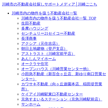
川崎市の不動産会社探しサポートメディア│川崎ごこち
川崎市内の物件を扱う不動産会社一覧
川崎市内の物件を扱う不動産会社一覧_TOP
生田不動産
多摩ハウジング
センチュリー21セイコー不動産
長澤商事
アクシア（元住吉店）
朝日土地建物（登戸支店）
アストラスト（川崎宮前平店）
あんしんマイホーム
オークラヤ住宅
オープンハウス（川崎営業センター他）
小田急不動産（新百合ヶ丘店、新ゆり南口営業セ
ンター）
カワサキ不動産（向ヶ丘遊園本店、稲田堤営業
所）
ケイアイ川崎駅東口不動産センター
京急すまいるステーション（京急川崎駅前店）
サンホーム