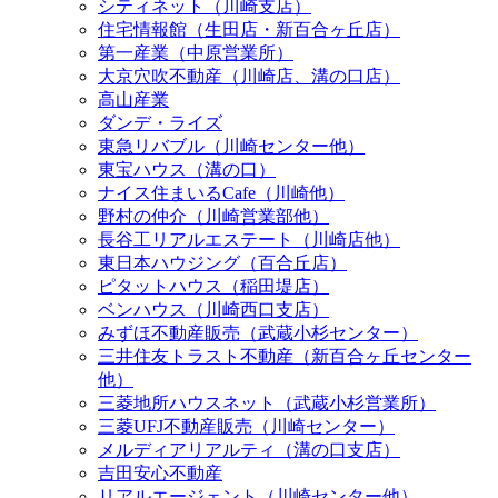
シティネット（川崎支店）
住宅情報館（生田店・新百合ヶ丘店）
第一産業（中原営業所）
大京穴吹不動産（川崎店、溝の口店）
高山産業
ダンデ・ライズ
東急リバブル（川崎センター他）
東宝ハウス（溝の口）
ナイス住まいるCafe（川崎他）
野村の仲介（川崎営業部他）
長谷工リアルエステート（川崎店他）
東日本ハウジング（百合丘店）
ピタットハウス（稲田堤店）
ベンハウス（川崎西口支店）
みずほ不動産販売（武蔵小杉センター）
三井住友トラスト不動産（新百合ヶ丘センター
他）
三菱地所ハウスネット（武蔵小杉営業所）
三菱UFJ不動産販売（川崎センター）
メルディアリアルティ（溝の口支店）
吉田安心不動産
リアルエージェント（川崎センター他）