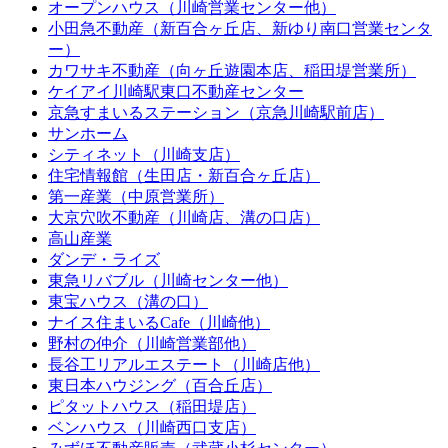
オープンハウス（川崎営業センター他）
小田急不動産（新百合ヶ丘店、新ゆり南口営業センタ
ー）
カワサキ不動産（向ヶ丘遊園本店、稲田堤営業所）
ケイアイ川崎駅東口不動産センター
京急すまいるステーション（京急川崎駅前店）
サンホーム
シティネット（川崎支店）
住宅情報館（生田店・新百合ヶ丘店）
第一産業（中原営業所）
大京穴吹不動産（川崎店、溝の口店）
高山産業
ダンデ・ライズ
東急リバブル（川崎センター他）
東宝ハウス（溝の口）
ナイス住まいるCafe（川崎他）
野村の仲介（川崎営業部他）
長谷工リアルエステート（川崎店他）
東日本ハウジング（百合丘店）
ピタットハウス（稲田堤店）
ベンハウス（川崎西口支店）