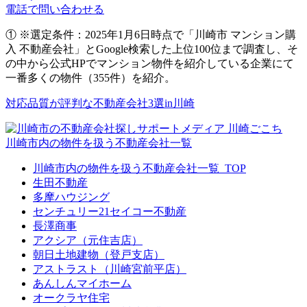
電話で問い合わせる
① ※選定条件：2025年1月6日時点で「川崎市 マンション購
入 不動産会社」とGoogle検索した上位100位まで調査し、そ
の中から公式HPでマンション物件を紹介している企業にて
一番多くの物件（355件）を紹介。
対応品質が評判な不動産会社3選in川崎
川崎市内の物件を扱う不動産会社一覧
川崎市内の物件を扱う不動産会社一覧_TOP
生田不動産
多摩ハウジング
センチュリー21セイコー不動産
長澤商事
アクシア（元住吉店）
朝日土地建物（登戸支店）
アストラスト（川崎宮前平店）
あんしんマイホーム
オークラヤ住宅