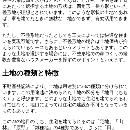
住宅の形は四角形がほとんどであることから、住宅を建てる
にあたって選択する土地の形状は、
四角形・長方形といった
整形地が理想
とされています。このような形状の土地であれ
ば、家を建てたときに無駄な土地ができず、有効活用できま
す。
ただし、不整形地だったとしても工夫によっては快適な住ま
いを実現可能です。さらに、
不整形地の場合は土地価格が抑
えられているケースもある
というメリットもあります。この
ような土地を選択する場合には、不整形地での家づくりの経
験が豊富なハウスメーカーを探すのがポイントといえます。
土地の種類と特徴
不動産登記法により、
土地は用途別に23の種類に分けられて
います
。この用途越に決められた土地の区分を「地目（ちも
く）」と呼びます。どのような土地でも住宅を建てられるわ
けではなく、地目によっては住宅の建設が不可となっている
ものもあります。
この23の地目のうち、
住宅を建てられるのは「宅地」「山
林」「原野」「雑種地」の4種類
であり、さらに
「田」