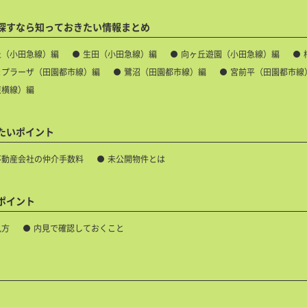
探すなら知っておきたい情報まとめ
丘（小田急線）編
生田（小田急線）編
向ヶ丘遊園（小田急線）編
まプラーザ（田園都市線）編
鷺沼（田園都市線）編
宮前平（田園都市線
東横線）編
たいポイント
不動産会社の仲介手数料
未公開物件とは
ポイント
見方
内見で確認しておくこと