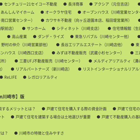
センチュリー21セイコー不動産
長澤商事
アクシア（元住吉店）
あんしんマイホーム
オークラヤ住宅
オープンハウス（川崎営業センタ
り南口営業センター）
カワサキ不動産（向ヶ丘遊園本店、稲田堤営業所）
崎駅前店）
サンホーム
シティネット（川崎支店）
住宅情報館（生
）
高山産業
ダンデ・ライズ
東急リバブル（川崎センター他）
野村の仲介（川崎営業部他）
長谷工リアルエステート（川崎店他）
東
ベンハウス（川崎西口支店）
みずほ不動産販売（武蔵小杉センター）
三
業所）
三菱UFJ不動産販売（川崎センター）
メルディアリアルティ（溝
他）
リアルパートナーズ（新川崎店）
リストインターナショナルリアル
ReLIFE
レガロリアルティ
n川崎市】版
談するメリットとは？
戸建て住宅を購入する際の資金計画
戸建て住宅の
ント
戸建て住宅を建築する場合は土地選びが重要
戸建て不動産購入の基
安は？
川崎市の特徴と住みやすさ