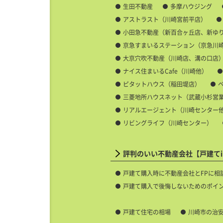
生田不動産
多摩ハウジング
アストラスト（川崎宮前平店）
小田急不動産（新百合ヶ丘店、新ゆ
京急すまいるステーション（京急川
大京穴吹不動産（川崎店、溝の口店
ナイス住まいるCafe（川崎他）
ピタットハウス（稲田堤店）
三菱地所ハウスネット（武蔵小杉営
リアルエージェント（川崎センター
リビングライフ（川崎センター）
評判のいい不動産会社【戸建てi
戸建て購入時に不動産会社とFPに相
戸建て購入で後悔しないためのポイ
戸建て住宅の相場
川崎市の治